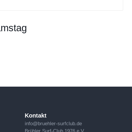
amstag
Kontakt
info@bruehler-surfclub.de
Brühler Surf-Club 1976 e.V.