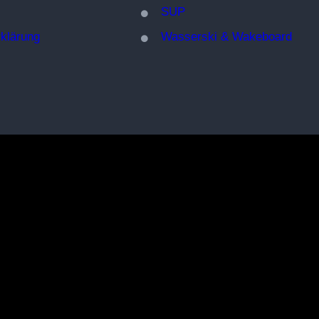
SUP
klärung
W
asserski & Wakeboard